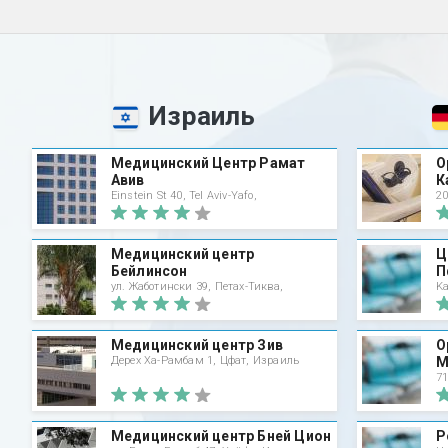
Израиль
Медицинский Центр Рамат
О
Авив
К
Einstein St 40, Tel Aviv-Yafo,
20
Медицинский центр
Ц
Бейлинсон
П
ул. Жаботински 39, Петах-Тиква,
Ka
Медицинский центр Зив
О
Дерех Ха-Рамбам 1, Цфат, Израиль
М
71
Медицинский центр Бней Цион
Р