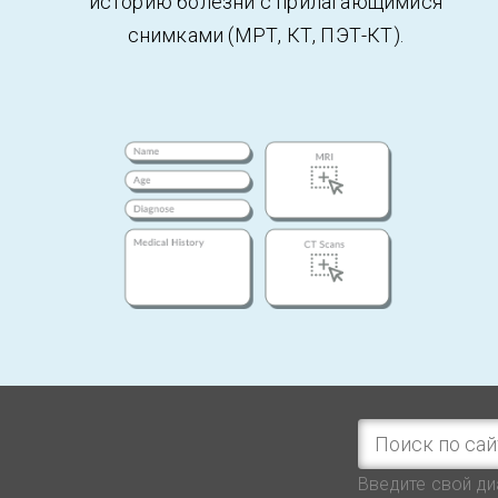
историю болезни с прилагающимися
снимками (МРТ, КТ, ПЭТ-КТ).
Форма 
Введите свой ди