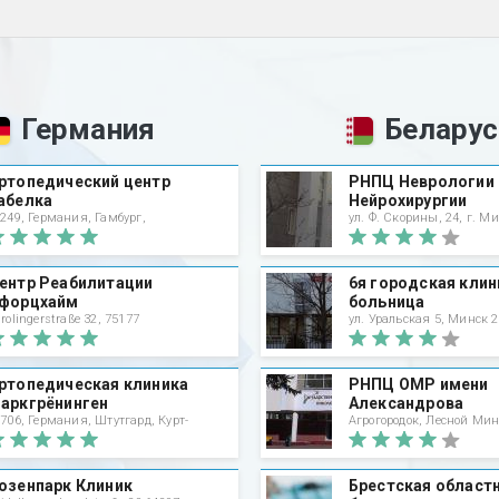
Германия
Белару
ртопедический центр
РНПЦ Неврологии 
абелка
Нейрохирургии
249, Германия, Гамбург,
ул. Ф. Скорины, 24, г. Ми
ентр Реабилитации
6я городская клин
форцхайм
больница
rolingerstraße 32, 75177
ул. Уральская 5, Минск 2
ртопедическая клиника
РНПЦ ОМР имени
аркгрёнинген
Александрова
706, Германия, Штутгард, Курт-
Агрогородок, Лесной Ми
озенпарк Клиник
Брестская област