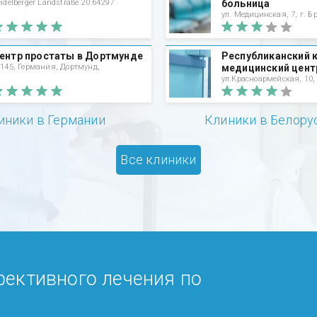
idelberger Landstraße 20 64297
больница
ул. Медицинская, 7, г. Бр
ентр простаты в Дортмунде
Республиканский 
145, Германия, Дортмунд,
медицинский цент
ул.Красноармейская, 10,
иники в Германии
Клиники в Белору
Все клиники
фективного лечения по