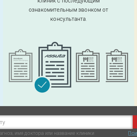
клиник с последующим
ознакомительным звонком от
консультанта.
поиска
агноз, имя доктора или название клиники
Пои