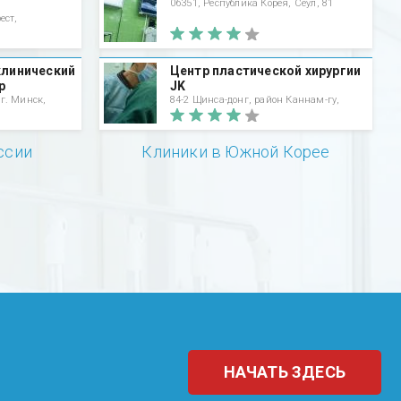
06351, Республика Корея, Сеул, 81
ест,
клинический
Центр пластической хирургии
р
JK
 г. Минск,
84-2 Щинса-донг, район Каннам-гу,
ссии
Клиники в Южной Корее
НАЧАТЬ ЗДЕСЬ