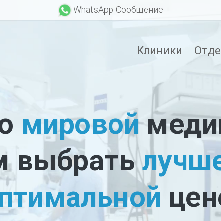
WhatsApp Сообщение
Клиники
Отде
 о
мировой
медиц
м выбрать
лучш
птимальной
цен