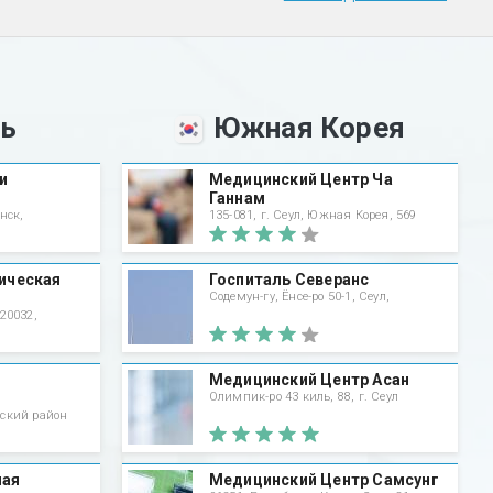
сь
Южная Корея
и
Медицинский Центр Ча
Ганнам
нск,
135-081, г. Сеул, Южная Корея, 569
ическая
Госпиталь Северанс
Содемун-гу, Ёнсе-ро 50-1, Сеул,
20032,
Медицинский Центр Асан
Олимпик-ро 43 киль, 88, г. Сеул
нский район
ная
Медицинский Центр Самсунг