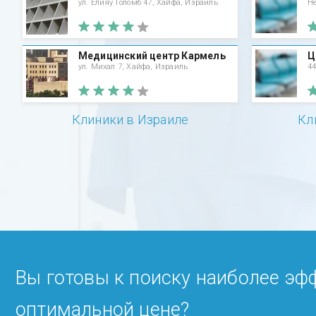
ул. Елияу Голомб 47, Хайфа, Израиль
He
Медицинский центр Кармель
Ц
ул. Михал 7, Хайфа, Израиль
44
Клиники в Израиле
Кл
Вы готовы к поиску наиболее эф
оптимальной цене?