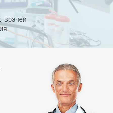
, врачей
ия.
е